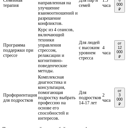
Семейная
Для пар и
1.5
6
направленная на
000
терапия
семей
часа
улучшение
₽
взаимоотношений и
разрешение
конфликтов.
Курс из 4 сеансов,
включающий
техники
Для людей
от
Программа
управления
с высоким
4
12
поддержки при
стрессом,
000
уровнем
часа
стрессе
релаксации и
₽
стресса
когнитивно-
поведенческие
методы.
Комплексная
диагностика и
консультация,
от
помогающая
Для
Профориентация
2
3
подростку выбрать
подростков
000
для подростков
часа
профессию на
14-17 лет
₽
основе его
способностей и
интересов.