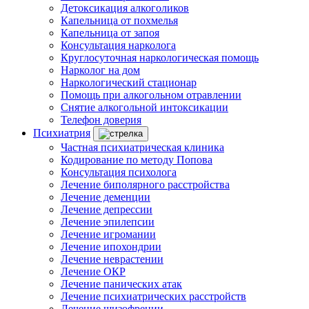
Детоксикация алкоголиков
Капельница от похмелья
Капельница от запоя
Консультация нарколога
Круглосуточная наркологическая помощь
Нарколог на дом
Наркологический стационар
Помощь при алкогольном отравлении
Снятие алкогольной интоксикации
Телефон доверия
Психиатрия
Частная психиатрическая клиника
Кодирование по методу Попова
Консультация психолога
Лечение биполярного расстройства
Лечение деменции
Лечение депрессии
Лечение эпилепсии
Лечение игромании
Лечение ипохондрии
Лечение неврастении
Лечение ОКР
Лечение панических атак
Лечение психиатрических расстройств
Лечение шизофрении