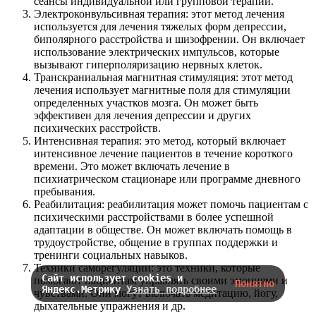
сеансы индивидуальной или групповой терапии.
Электроконвульсивная терапия: этот метод лечения
используется для лечения тяжелых форм депрессии,
биполярного расстройства и шизофрении. Он включает
использование электрических импульсов, которые
вызывают гиперполяризацию нервных клеток.
Транскраниальная магнитная стимуляция: этот метод
лечения использует магнитные поля для стимуляции
определенных участков мозга. Он может быть
эффективен для лечения депрессии и других
психических расстройств.
Интенсивная терапия: это метод, который включает
интенсивное лечение пациентов в течение короткого
времени. Это может включать лечение в
психиатрическом стационаре или программе дневного
пребывания.
Реабилитация: реабилитация может помочь пациентам с
психическими расстройствами в более успешной
адаптации в обществе. Он может включать помощь в
трудоустройстве, общение в группах поддержки и
тренинги социальных навыков.
Техники саморегуляции: это техники, которые
Сайт использует cookies и
помогают пациентам управлять своими эмоциями и
Понятно
Яндекс.Метрику
Узнать подробнее
чувствами. Они могут включать медитацию, йогу,
дыхательные упражнения и др.